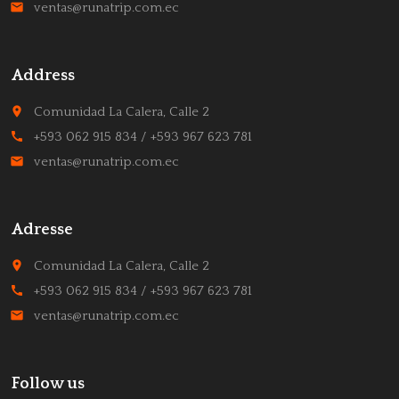
email
ventas@runatrip.com.ec
Address
place
Comunidad La Calera, Calle 2
call
+593 062 915 834 / +593 967 623 781
email
ventas@runatrip.com.ec
Adresse
place
Comunidad La Calera, Calle 2
call
+593 062 915 834 / +593 967 623 781
email
ventas@runatrip.com.ec
Follow us