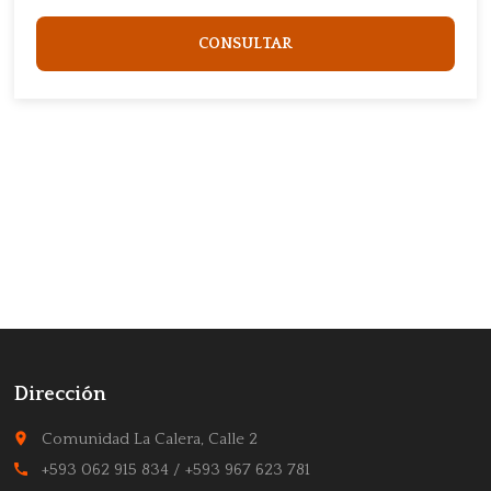
CONSULTAR
Dirección
place
Comunidad La Calera, Calle 2
call
+593 062 915 834 / +593 967 623 781