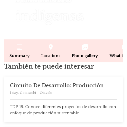
indígenas
format_align_left
place
collections
settin
Summary
Locations
Photo gallery
What to 
También te puede interesar
Circuito De Desarrollo: Producción
1 day, Cotacachi – Otavalo
TDP-19. Conoce diferentes proyectos de desarrollo con
enfoque de producción sustentable.