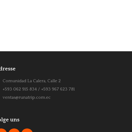
dresse
Comunidad La Calera, Calle 2
+593 062 915 834 / +593 967 623 781
ventas@runatrip.com.ec
olge uns