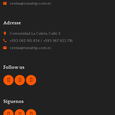
email
ventas@runatrip.com.ec
Adresse
place
Comunidad La Calera, Calle 2
call
+593 062 915 834 / +593 967 623 781
email
ventas@runatrip.com.ec
Follow us
Síguenos