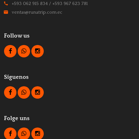
call
+593 062 915 834 / +593 967 623 781
email
ventas@runatrip.com.ec
Follow us
Síguenos
Folge uns