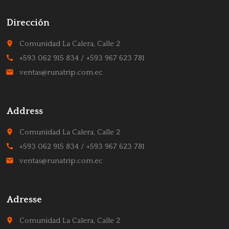
Dirección
place
Comunidad La Calera, Calle 2
call
+593 062 915 834 / +593 967 623 781
email
ventas@runatrip.com.ec
Address
place
Comunidad La Calera, Calle 2
call
+593 062 915 834 / +593 967 623 781
email
ventas@runatrip.com.ec
Adresse
place
Comunidad La Calera, Calle 2